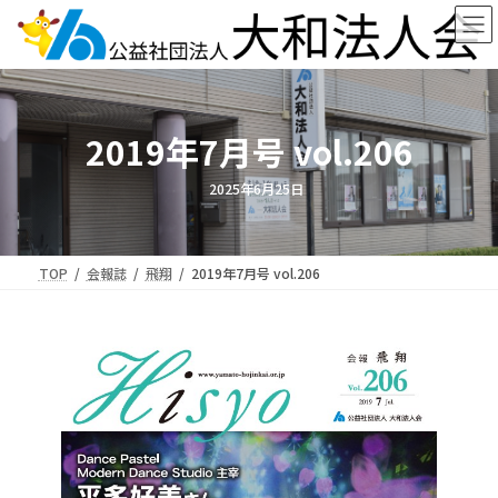
コ
ナ
ン
ビ
テ
ゲ
ン
ー
ツ
シ
へ
ョ
2019年7月号 vol.206
ス
ン
キ
に
ッ
移
2025年6月25日
プ
動
TOP
会報誌
飛翔
2019年7月号 vol.206