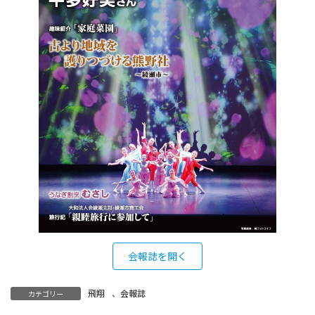
会報誌を開く
飛翔
、
会報誌
カテゴリー