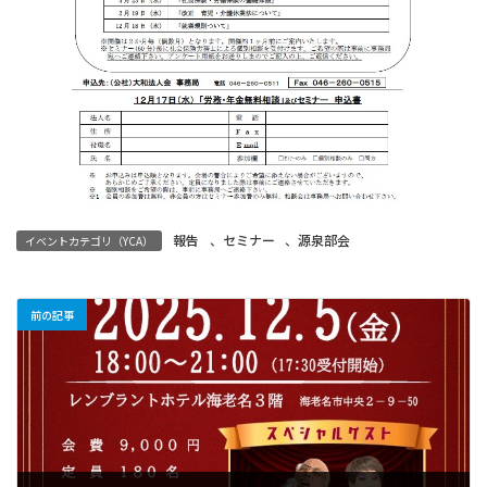
報告
、
セミナー
、
源泉部会
イベントカテゴリ（YCA）
前の記事