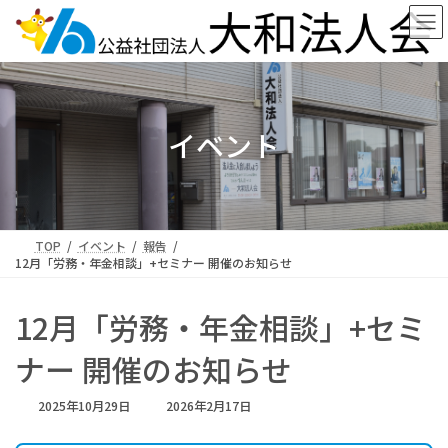
コ
ナ
ン
ビ
テ
ゲ
ン
ー
ツ
シ
へ
ョ
ス
ン
イベント
キ
に
ッ
移
プ
動
TOP
イベント
報告
12月「労務・年金相談」+セミナー 開催のお知らせ
12月「労務・年金相談」+セミ
ナー 開催のお知らせ
最
2025年10月29日
2026年2月17日
終
更