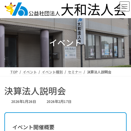
コ
ナ
ン
ビ
テ
ゲ
ン
ー
ツ
シ
へ
ョ
ス
ン
イベント
キ
に
ッ
移
プ
動
TOP
イベント
イベント種別
セミナー
決算法人説明会
決算法人説明会
最
2026年1月26日
2026年2月17日
終
更
新
日
イベント開催概要
時