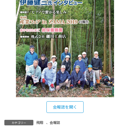
会報誌を開く
飛翔
、
会報誌
カテゴリー