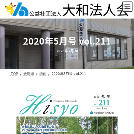
コ
ナ
ン
ビ
テ
ゲ
ン
ー
ツ
シ
へ
ョ
2020年5月号 vol.211
ス
ン
キ
に
ッ
移
2025年7月28日
プ
動
TOP
会報誌
飛翔
2020年5月号 vol.211