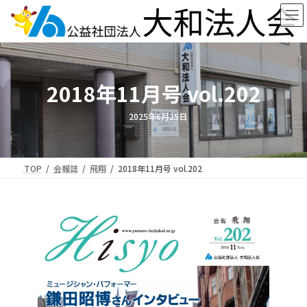
コ
ナ
ン
ビ
テ
ゲ
ン
ー
ツ
シ
へ
ョ
2018年11月号 vol.202
ス
ン
キ
に
ッ
移
2025年6月25日
プ
動
TOP
会報誌
飛翔
2018年11月号 vol.202