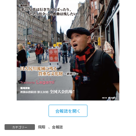
会報誌を開く
飛翔
、
会報誌
カテゴリー