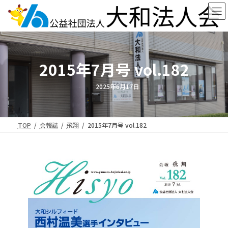
コ
ナ
ン
ビ
テ
ゲ
ン
ー
ツ
シ
へ
ョ
2015年7月号 vol.182
ス
ン
キ
に
ッ
移
2025年6月17日
プ
動
TOP
会報誌
飛翔
2015年7月号 vol.182