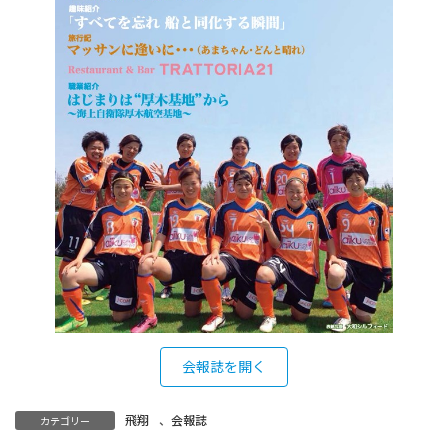
会報誌を開く
飛翔
、
会報誌
カテゴリー