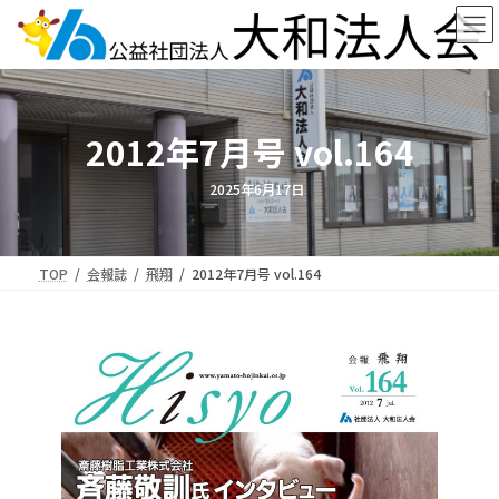
コ
ナ
ン
ビ
テ
ゲ
ン
ー
ツ
シ
へ
ョ
2012年7月号 vol.164
ス
ン
キ
に
ッ
移
2025年6月17日
プ
動
TOP
会報誌
飛翔
2012年7月号 vol.164