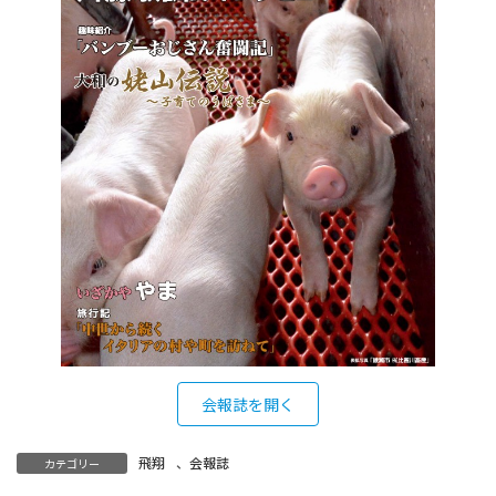
会報誌を開く
飛翔
、
会報誌
カテゴリー